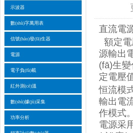
更新
示波器
數(shù)字萬用表
直流電
信號(hào)發(fā)生器
額定電壓
源輸出電
電源
(fā)生變
電子負(fù)載
定電壓值
紅外測(cè)溫
恒流模式
輸出電流
數(shù)據(jù)采集
作模式。輸
功率分析
電源采用